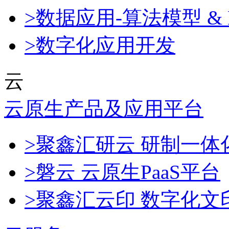
>数据应用-算法模型 & 
>数字化应用开发
云
云原生产品及应用平台
>聚鑫汇研云 研制一
>磐云 云原生PaaS平台
>聚鑫汇云印 数字化文