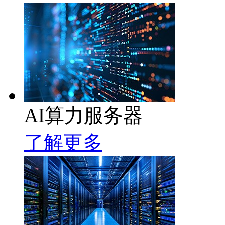
AI算力服务器
了解更多