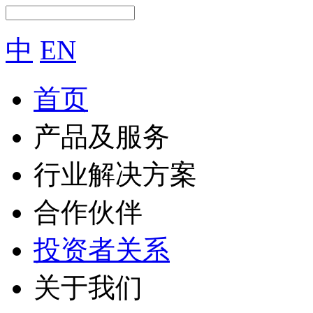
中
EN
首页
产品及服务
行业解决方案
合作伙伴
投资者关系
关于我们