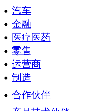
汽车
金融
医疗医药
零售
运营商
制造
合作伙伴