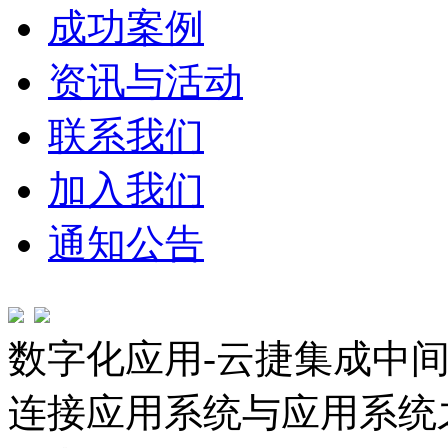
成功案例
资讯与活动
联系我们
加入我们
通知公告
数字化应用-云捷集成中间
连接应用系统与应用系统之间的