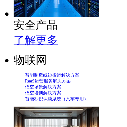
安全产品
了解更多
物联网
智能制造线边搬运解决方案
RaaS运营服务解决方案
低空场景解决方案
低空培训解决方案
智能标识识读系统（叉车专用）