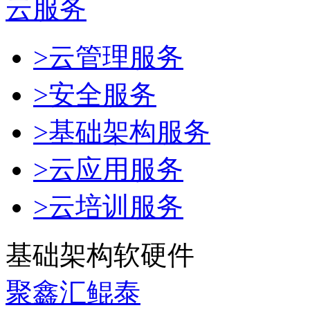
云服务
>云管理服务
>安全服务
>基础架构服务
>云应用服务
>云培训服务
基础架构软硬件
聚鑫汇鲲泰