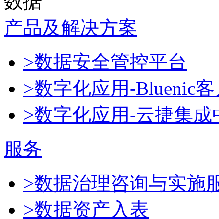
数据
产品及解决方案
>数据安全管控平台
>数字化应用-Blueni
>数字化应用-云捷集成
服务
>数据治理咨询与实施
>数据资产入表