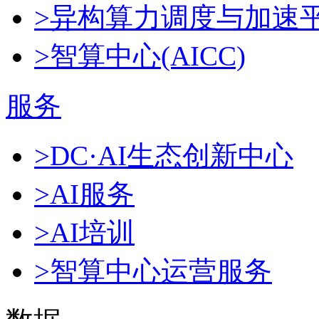
>异构算力调度与加速
>智算中心(AICC)
服务
>DC·AI生态创新中心
>AI服务
>AI培训
>智算中心运营服务