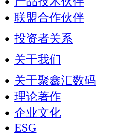
产品技术伙伴
联盟合作伙伴
投资者关系
关于我们
关于聚鑫汇数码
理论著作
企业文化
ESG